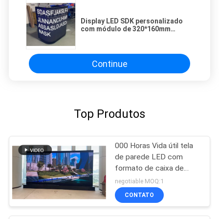
Display LED SDK personalizado
com módulo de 320*160mm
Tamanho de 1.538mm Pitch de
pixels e ângulo de visão X:140° /
Y:120°
Continue
Top Produtos
000 Horas Vida útil tela
de parede LED com
formato de caixa de
unidade 640x640mm
negotiable MOQ:1
performance para
CONTATO
estádios salas de
concerto e locais