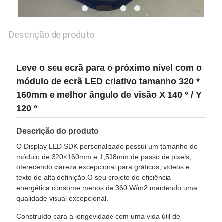
UMAS
CITAÇÕES
Descrição de produto
SITEMAP
Leve o seu ecrã para o próximo nível com o
módulo de ecrã LED criativo tamanho 320 *
PRIVACY
160mm e melhor ângulo de visão X 140 ° / Y
POLICY
120 °
Descrição do produto
O Display LED SDK personalizado possui um tamanho de
módulo de 320×160mm e 1,538mm de passo de pixels,
oferecendo clareza excepcional para gráficos, vídeos e
texto de alta definição.O seu projeto de eficiência
energética consome menos de 360 W/m2 mantendo uma
qualidade visual excepcional.
Construído para a longevidade com uma vida útil de