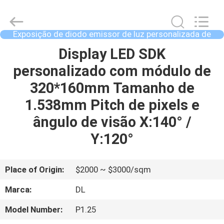
©
2021
-
2026
Display
Exposição de diodo emissor de luz personalizada de
Labs
SDK
LED
Co.,Ltd.
CASA
Display LED SDK
All
Rights
personalizado com módulo de
Reserved.
PRODUTOS
320*160mm Tamanho de
1.538mm Pitch de pixels e
SHOW
ângulo de visão X:140° /
DE
Y:120°
RV
Place of Origin:
$2000 ~ $3000/sqm
SOBRE
Marca:
DL
NÓS
Model Number:
P1.25