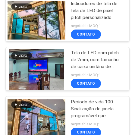
públicos
Indicadores de tela de
tela de LED de pixel
pitch personalizado
Quadro de alumínio
negotiable MOQ:1
Design sem costura
CONTATO
Soluções de sinalização
digital de alto brilho
Tela de LED com pitch
de 2mm, com tamanho
de caixa unitária de
640x640mm, perfeita
negotiable MOQ:1
para paredes de vídeo
CONTATO
internas e displays de
informação
Período de vida 100
Sinalização de janela
programável que
incorpora moldura de
negotiable MOQ:1
alumínio e opções de
CONTATO