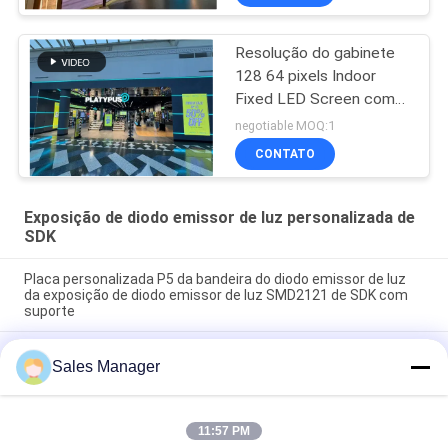
exibição digital flexíveis
para espaços comerciais
Resolução do gabinete
128 64 pixels Indoor
Fixed LED Screen com
640x640mm Unit Box
negotiable MOQ:1
Size and Viewing Angle
CONTATO
Horizontal 160 graus
Opcional
Exposição de diodo emissor de luz personalizada de
SDK
Placa personalizada P5 da bandeira do diodo emissor de luz
da exposição de diodo emissor de luz SMD2121 de SDK com
suporte
O diodo emissor de luz do cubo de P3 RGB para indicar com
Sales Manager
PIGARREA sinais exteriores do diodo emissor de luz de Digitas
do módulo
SMD1515 Configuração de pixels tela LED exterior oferecendo
11:57 PM
vida útil 000 horas excelente para sinalização digital e eventos