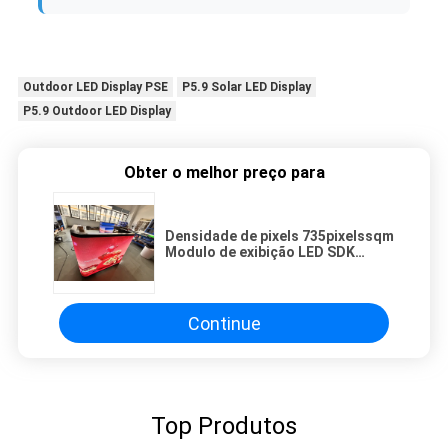
Outdoor LED Display PSE
P5.9 Solar LED Display
P5.9 Outdoor LED Display
Obter o melhor preço para
Densidade de pixels 735pixelssqm
Modulo de exibição LED SDK
personalizado Tamanho
320160mm Vida útil 100 Projetado
para integração perfeita
Continue
Top Produtos