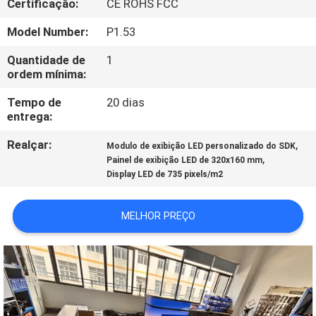
Certificação:
CE ROHS FCC
EXCURSÃO
DA
Model Number:
P1.53
FÁBRICA
Quantidade de
1
ordem mínima:
CONTROLE
Tempo de
20 dias
entrega:
DA
Realçar:
,
QUALIDADE
Modulo de exibição LED personalizado do SDK
,
Painel de exibição LED de 320x160 mm
Display LED de 735 pixels/m2
CONTACTE-
NOS
MELHOR PREÇO
NOTÍCIA
PEÇA