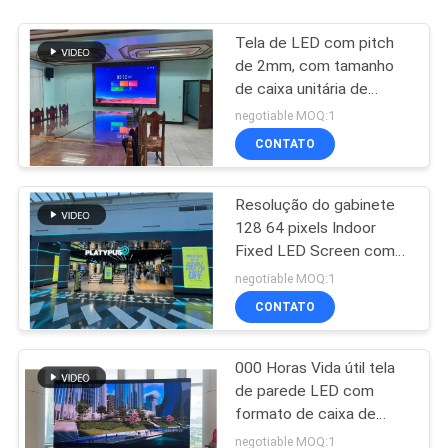
Tela de LED com pitch
de 2mm, com tamanho
de caixa unitária de
640x640mm, perfeita
negotiable MOQ:1
para paredes de vídeo
CONTATO
internas e displays de
informação
Resolução do gabinete
128 64 pixels Indoor
Fixed LED Screen com
640x640mm Unit Box
negotiable MOQ:1
Size and Viewing Angle
CONTATO
Horizontal 160 graus
Opcional
000 Horas Vida útil tela
de parede LED com
formato de caixa de
unidade 640x640mm
negotiable MOQ:1