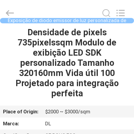
©
2021
-
2026
Display
Exposição de diodo emissor de luz personalizada de
Labs
SDK
LED
Co.,Ltd.
CASA
Densidade de pixels
All
Rights
735pixelssqm Modulo de
Reserved.
PRODUTOS
exibição LED SDK
personalizado Tamanho
SHOW
320160mm Vida útil 100
DE
Projetado para integração
RV
perfeita
SOBRE
Place of Origin:
$2000 ~ $3000/sqm
NÓS
Marca:
DL