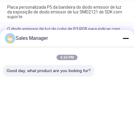
Placa personalizada P5 da bandeira do diodo emissor de luz
da exposição de diodo emissor de luz SMD2121 de SDK com
suporte
O diodo emissor de luz do cubo de P3 RGB para indicar com
PIGARREA sinais exteriores do diodo emissor de luz de Digitas
Sales Manager
do módulo
Consumo de energia abaixo de 360W por metro quadrado, tela
criativa personalizada com pitch de pixel de 1538 milímetros,
4:34 PM
projetada para aprimorar a visibilidade e o engajamento do
público
Good day, what product are you looking for?
Categorias populares
Todos
Sinais Da Exposição 
Sinais Exteriores Do 
Da Janela Do Diodo 
Diodo Emissor De 
Emissor De Luz
Luz De Digitas
Sinais Do Diodo 
Sinais De 
Emissor De Luz Do 
Enrolamento 
Monumento
Programáveis Do 