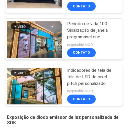
performance para
CONTATO
estádios salas de
concerto e locais
públicos
Período de vida 100
Sinalização de janela
programável que
incorpora moldura de
negotiable MOQ:1
alumínio e opções de
CONTATO
exibição digital flexíveis
para espaços comerciais
Indicadores de tela de
tela de LED de pixel
pitch personalizado
Quadro de alumínio
negotiable MOQ:1
Design sem costura
CONTATO
Soluções de sinalização
digital de alto brilho
Exposição de diodo emissor de luz personalizada de
SDK