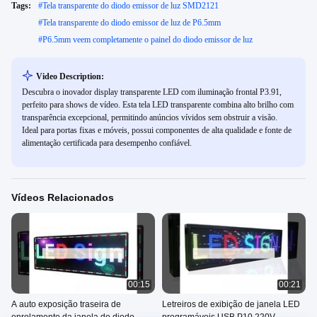
Tags:
#
Tela transparente do diodo emissor de luz SMD2121
#
Tela transparente do diodo emissor de luz de P6.5mm
#
P6.5mm veem completamente o painel do diodo emissor de luz
Video Description:
Descubra o inovador display transparente LED com iluminação frontal P3.91,
perfeito para shows de vídeo. Esta tela LED transparente combina alto brilho com
transparência excepcional, permitindo anúncios vívidos sem obstruir a visão.
Ideal para portas fixas e móveis, possui componentes de alta qualidade e fonte de
alimentação certificada para desempenho confiável.
Vídeos Relacionados
00:15
00:21
A auto exposição traseira de
Letreiros de exibição de janela LED