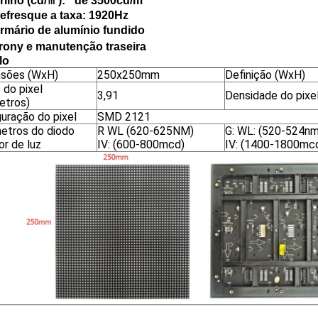
rilho (cd/㎡): ² de 3500cd/m
efresque a taxa: 1920Hz
rmário de alumínio fundido
rony e manutenção traseira
lo
sões (WxH)
250x250mm
Definição (WxH)
 do pixel
3,91
Densidade do pixe
etros)
guração do pixel
SMD 2121
etros do diodo
R WL (620-625NM)
G: WL: (520-524nm
or de luz
IV: (600-800mcd)
IV: (1400-1800mc