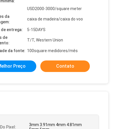
mínima:
USD2000-3000/square meter
es da
caixa de madeira/caixa do voo
agem:
de entrega:
5-15DAYS
s de
T/T, Western Union
ento:
dade da fonte:
100square medidores/mês
elhor Preço
Contato
3mm 3.91mm 4mm 4.81mm
Do Pixel: