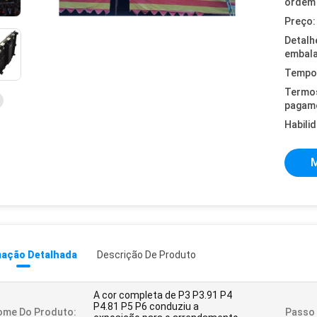
ordem 
Preço:
Detalh
embal
Tempo 
Termo
pagam
Habili
M
mação Detalhada
Descrição De Produto
A cor completa de P3 P3.91 P4
P4.81 P5 P6 conduziu a
ome Do Produto:
Passo 