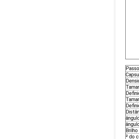
Passo 
Capsu
Densi
Taman
Defin
Taman
Defini
Distân
ângulo
ângulo
Brilho
² do 