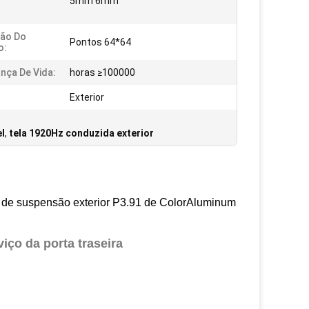
5mm 6mm
ção Do
Pontos 64*64
o:
nça De Vida:
horas ≥100000
Exterior
l
,
tela 1920Hz conduzida exterior
 de suspensão exterior P3.91 de ColorAluminum
iço da porta traseira