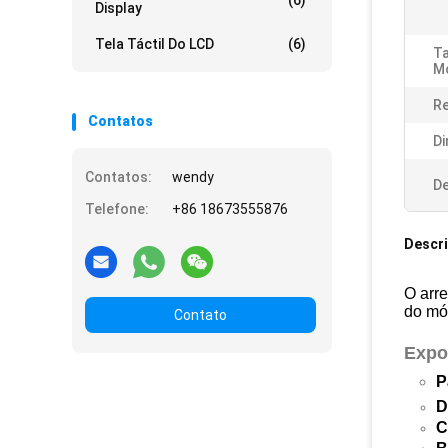
(6)
Display
Tela Táctil Do LCD
(6)
T
M
Re
Contatos
Di
Contatos:
wendy
De
Telefone:
+86 18673555876
Descr
O arr
do mó
Contato
Expos
P
D
C