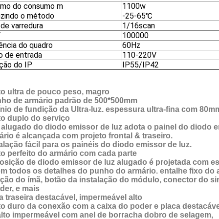
imo do consumo m
1100w
zindo o método
-25-65℃
de varredura
1/16scan
F
100000
ência do quadro
60Hz
o de entrada
110-220V
ação do IP
IP55/IP42
to ultra de pouco peso, magro
ho de armário padrão de 500*500mm
nio de fundição da Ultra-luz. espessura ultra-fina com 80mm. 
to duplo do serviço
a alugado do diodo emissor de luz adota o painel do diodo e
ário é alcançada com projeto frontal & traseiro.
talação fácil para os painéis do diodo emissor de luz.
to perfeito do armário com cada parte
osição de diodo emissor de luz alugado é projetada com estét
em todos os detalhes do punho do armário. entalhe fixo do 
ção do ímã, botão da instalação do módulo, conector do si
der, e mais
 traseira destacável, impermeável alto
to duro da conexão com a caixa do poder e placa destacáv
alto impermeável com anel de borracha dobro de selagem,