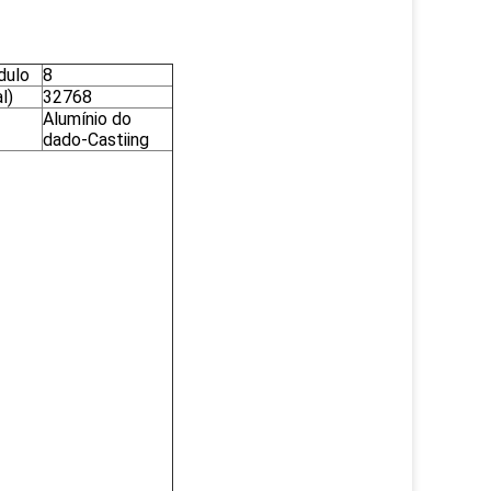
dulo
8
l)
32768
Alumínio do
dado-Castiing