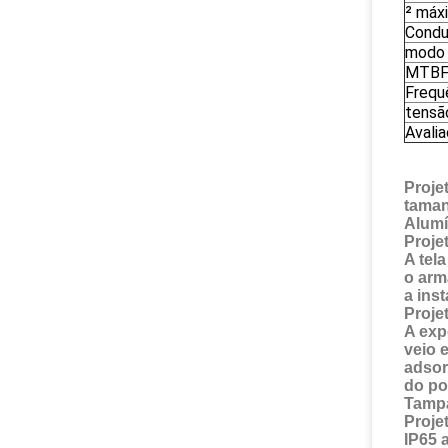
² máx
Condu
modo 
MTB
Frequ
tensã
Avali
Proje
taman
Alumí
Proje
A tel
o arm
a ins
Proje
A exp
veio 
adsor
do po
Tampa
Proje
IP65 