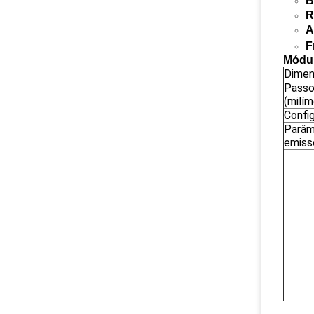
B
R
A
F
Módu
Dimen
Passo
(milím
Confi
Parâm
emiss