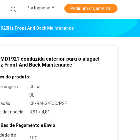
Portuguese
a
Pedir um orçamento
 1920Hz Front And Back Maintenance
SMD1921 conduzida exterior para o aluguel
z Front And Back Maintenance
es do produto:
de origem:
China
DL
cação:
CE/RoHS/FCC/PSE
 do modelo:
3.91 / 4,81
ões de Pagamento e Envio:
dade de
1PC