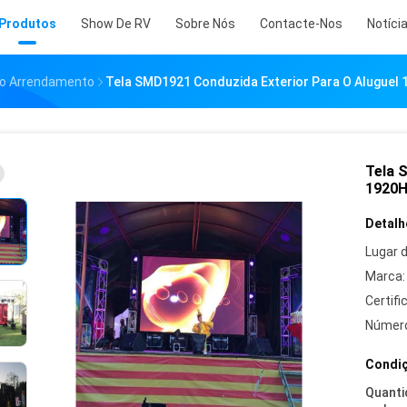
Produtos
Show De RV
Sobre Nós
Contacte-Nos
Notíci
 Do Arrendamento
Tela SMD1921 Conduzida Exterior Para O Aluguel
Tela 
1920H
Detalh
Lugar 
Marca:
Certifi
Número
Condiç
Quanti