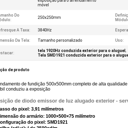
exposição para o arrendamento
móvel
amanho Do
Defini
250x250mm
ódulo:
Módul
fresque A Taxa:
3840Hz
Espera
mensão Da Tela:
Tamanho personalizado
Uso:
tela 1920Hz conduzida exterior para o aluguel
,
stacar:
Tela SMD1921 conduzida exterior para o alugue
ição de produto
endamento de fundição 500x500mm completo de alta qualidade
bil conduziu a exposição
ição de diodo emissor de luz alugado exterior - serv
asso do pixel: 3,91 milímetros
imensão do armário: 1000×500×75 milímetro
onfiguração do pixel: SMD1921