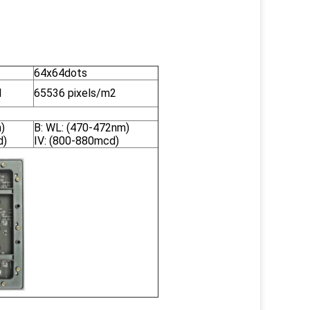
64x64dots
l
65536 pixels/m2
)
B: WL: (470-472nm)
d)
IV: (800-880mcd)