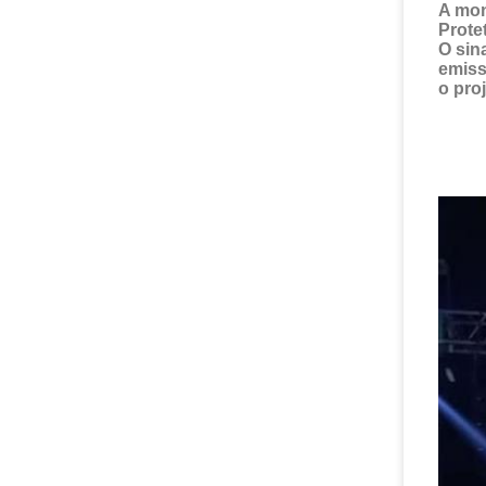
A mon
Prote
O sin
emiss
o proj