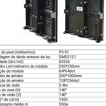
do pixel (milímetros)
P3.91
lagem do diodo emissor de luz
SMD2121
dade (dot/m2)
65536
ho LxH milímetro do módulo
250*250mm
ição do módulo
64*64dot
ho de armário
500*1000mm
ção do armário
128*256dot
cia de visão
3-8m
 do viwe (H)
140°
 de visão (V)
140°
 (² de cd/m)
1500
consumo médio m
550w