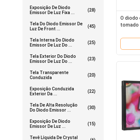
Exposição De Diodo
(28)
Emissor De Luz Fixa ...
O diodo 
Tela Do Diodo Emissor De
tomado p
(45)
Luz De Front ...
da igrej
program
Tela Interna Do Diodo
(25)
Emissor De Luz Do ...
Tela Exterior Do Diodo
(23)
Emissor De Luz Do ...
Tela Transparente
(20)
Conduzida
Exposição Conduzida
(22)
Exterior Da ...
Tela De Alta Resolução
(30)
Do Diodo Emissor ...
Exposição De Diodo
(15)
Emissor De Luz ...
Tevê Líquida De Crystal