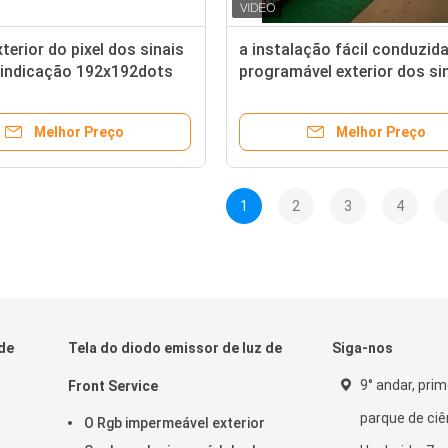
terior do pixel dos sinais
a instalação fácil conduzid
indicação 192x192dots
programável exterior dos si
com armário de alumínio
P6RGB de 160x320mm
Melhor Preço
Melhor Preço
1
2
3
4
de
Tela do diodo emissor de luz de
Siga-nos
9° andar, prim
Front Service
parque de ciê
O Rgb impermeável exterior