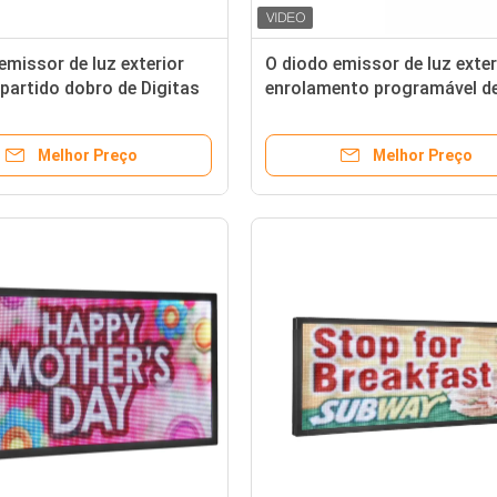
emissor de luz exterior
O diodo emissor de luz exter
artido dobro de Digitas
enrolamento programável d
a assina o brilho P10 alto
Digitas assina a cor comple
ável
110V
Melhor Preço
Melhor Preço