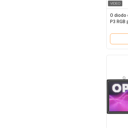
O diodo 
P3 RGB 
PIGARREA
diodo em
módulo