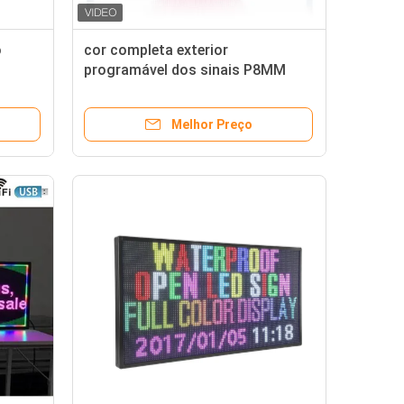
o
cor completa exterior
programável dos sinais P8MM
 de
RGB do diodo emissor de luz de
28X43inch Digitas
Melhor Preço