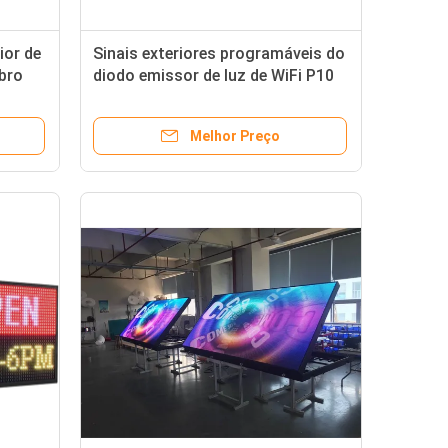
ior de
Sinais exteriores programáveis do
bro
diodo emissor de luz de WiFi P10
e
RGB Digital com caso de alumínio
Melhor Preço