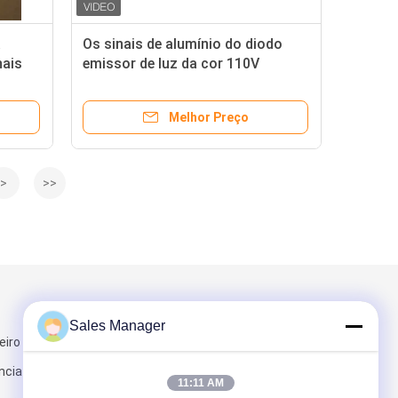
a
Os sinais de alumínio do diodo
nais
emissor de luz da cor 110V
completa, pilão do diodo emissor
de luz assinam 15 ajustáveis o
Melhor Preço
brilho nivelado
>
>>
Envie-nos
Sales Manager
eiro Bldg,
ncia de
11:11 AM