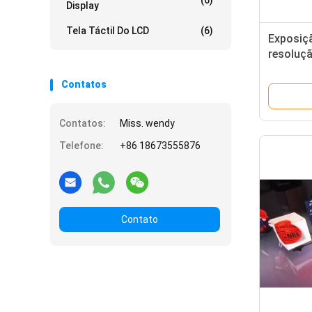
(6)
Display
Tela Táctil Do LCD
(6)
Exposiçã
resoluçã
emissor 
com qua
Contatos
Contatos:
Miss. wendy
Telefone:
+86 18673555876
Contato