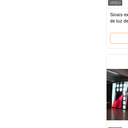
Sinais e
de luz d
de P6RG
atualiza