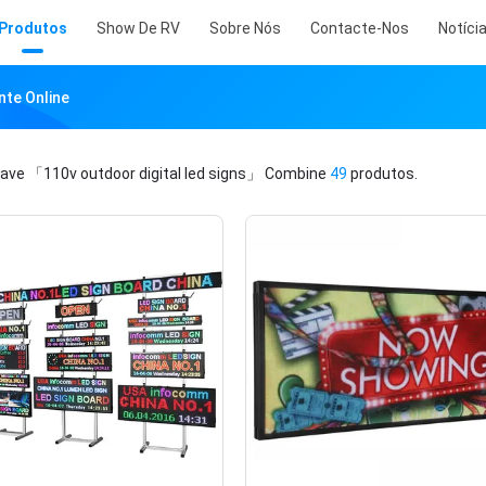
Produtos
Show De RV
Sobre Nós
Contacte-Nos
Notíci
nte Online
have
「110v outdoor digital led signs」
Combine
49
produtos.