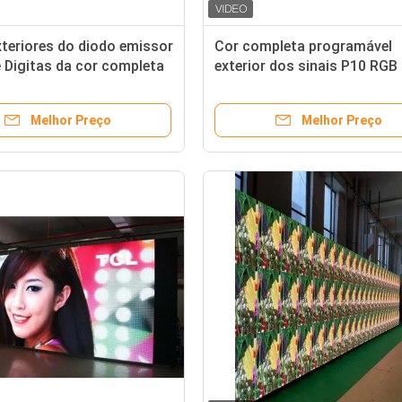
xteriores do diodo emissor
Cor completa programável
e Digitas da cor completa
exterior dos sinais P10 RGB
B com propaganda e
diodo emissor de luz de Digi
ção video de Wifi
para a imagem do texto
Melhor Preço
Melhor Preço