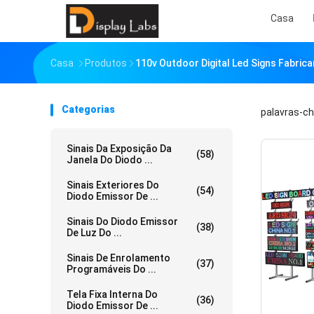
Casa
Casa
Produtos
110v Outdoor Digital Led Signs Fabrica
Categorias
palavras-c
Sinais Da Exposição Da
(58)
Janela Do Diodo ...
Sinais Exteriores Do
(54)
Diodo Emissor De ...
Sinais Do Diodo Emissor
(38)
De Luz Do ...
Sinais De Enrolamento
(37)
Programáveis Do ...
Tela Fixa Interna Do
(36)
Diodo Emissor De ...