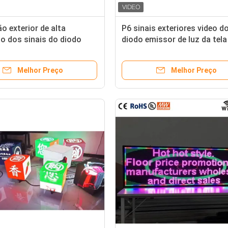
o exterior de alta
P6 sinais exteriores video d
o dos sinais do diodo
diodo emissor de luz da tela
de luz do RGB P5 Digitas
SMD3535 Digitas com caso
dro de alumínio
alumínio
Melhor Preço
Melhor Preço