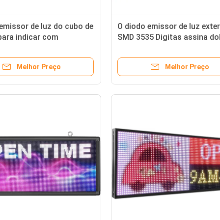
emissor de luz do cubo de
O diodo emissor de luz exter
para indicar com
SMD 3535 Digitas assina do
 sinais exteriores do
tomado partido do softwar
issor de luz de Digitas do
programável
Melhor Preço
Melhor Preço