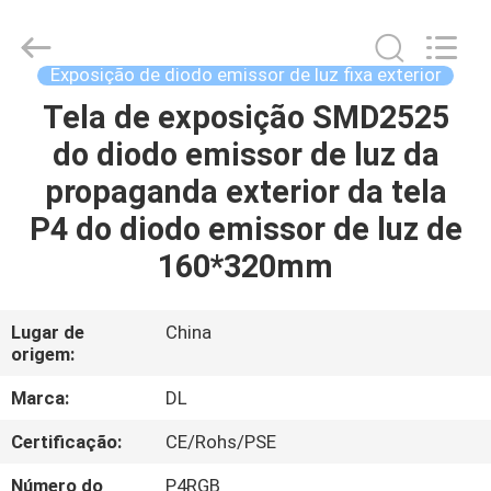
©
2021
-
2026
Display
Exposição de diodo emissor de luz fixa exterior
Labs
LED
Co.,Ltd.
Tela de exposição SMD2525
CASA
All
Rights
do diodo emissor de luz da
Reserved.
PRODUTOS
propaganda exterior da tela
P4 do diodo emissor de luz de
SHOW
160*320mm
DE
RV
Lugar de
China
origem:
SOBRE
Marca:
DL
NÓS
Certificação:
CE/Rohs/PSE
Número do
P4RGB