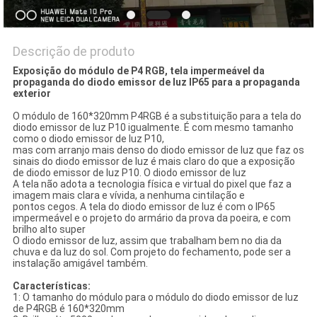
Descrição de produto
Exposição do módulo de P4 RGB, tela impermeável da
propaganda do diodo emissor de luz IP65 para a propaganda
exterior
O módulo de 160*320mm P4RGB é a substituição para a tela do
diodo emissor de luz P10 igualmente. É com mesmo tamanho
como o diodo emissor de luz P10,
mas com arranjo mais denso do diodo emissor de luz que faz os
sinais do diodo emissor de luz é mais claro do que a exposição
de diodo emissor de luz P10. O diodo emissor de luz
A tela não adota a tecnologia física e virtual do pixel que faz a
imagem mais clara e vívida, a nenhuma cintilação e
pontos cegos. A tela do diodo emissor de luz é com o IP65
impermeável e o projeto do armário da prova da poeira, e com
brilho alto super
O diodo emissor de luz, assim que trabalham bem no dia da
chuva e da luz do sol. Com projeto do fechamento, pode ser a
instalação amigável também.
Características:
1: O tamanho do módulo para o módulo do diodo emissor de luz
de P4RGB é 160*320mm