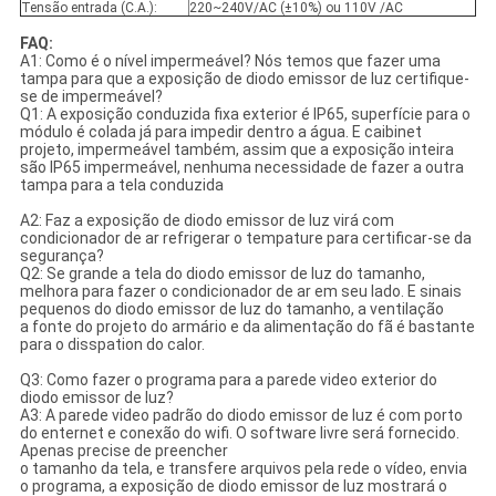
Tensão entrada (C.A.):
220~240V/AC (±10%) ou 110V /AC
FAQ:
A1: Como é o nível impermeável? Nós temos que fazer uma
tampa para que a exposição de diodo emissor de luz certifique-
se de impermeável?
Q1: A exposição conduzida fixa exterior é IP65, superfície para o
módulo é colada já para impedir dentro a água. E caibinet
projeto, impermeável também, assim que a exposição inteira
são IP65 impermeável, nenhuma necessidade de fazer a outra
tampa para a tela conduzida
A2: Faz a exposição de diodo emissor de luz virá com
condicionador de ar refrigerar o tempature para certificar-se da
segurança?
Q2: Se grande a tela do diodo emissor de luz do tamanho,
melhora para fazer o condicionador de ar em seu lado. E sinais
pequenos do diodo emissor de luz do tamanho, a ventilação
a fonte do projeto do armário e da alimentação do fã é bastante
para o disspation do calor.
Q3: Como fazer o programa para a parede video exterior do
diodo emissor de luz?
A3: A parede video padrão do diodo emissor de luz é com porto
do enternet e conexão do wifi. O software livre será fornecido.
Apenas precise de preencher
o tamanho da tela, e transfere arquivos pela rede o vídeo, envia
o programa, a exposição de diodo emissor de luz mostrará o