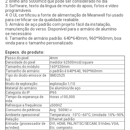
2: Brilho alto 5000mcd que pode ser considerado no dia
3: Software, texto da língua de mundo do apoio, fotos e vídeo
programáveis.
4: O UL certificou a fonte de alimentação de Meanwell foi usado
para certificar-se da qualidade realiable.
5: Armário de aço padrão com projeto fácil da instalação,
manutenção do verso. Disponível para o armário de alumínio
se necessário
6: Tamanho de armário padrão: 640*640mm, 960*960mm, boa
vinda para o tamanho personalizado.
Especs. do produto:
Passo do pixel:
4mm
Densidade do pixel:
medidor 62500mcd/square
Tamanho do módulo:
160*320mm
Tamanho de armário:
o padrão é 640*640, 960*960mm
Tipo do diodo emissor de
SMD2525
luz:
Modo de exploração:
exploração 1/10
Material do armário:
De alumínio/de aço
Categoria do IP:
IP65
Tempo da esperança de
Horas ≥100,000
vida:
Refresque a frequência
≥500HZ
Consumo de potência:
Avg.: 500W/㎡
Ambiente operacional:
Temperatura: -10°C~60°C; Umidade: 10%~90%
Relação:
Ethernet padrão
Entrada- (processador de
DVI, HDMI, PAL/NTSC/SECAM; S-Video; VGA;
w/video):
Etc. composto.