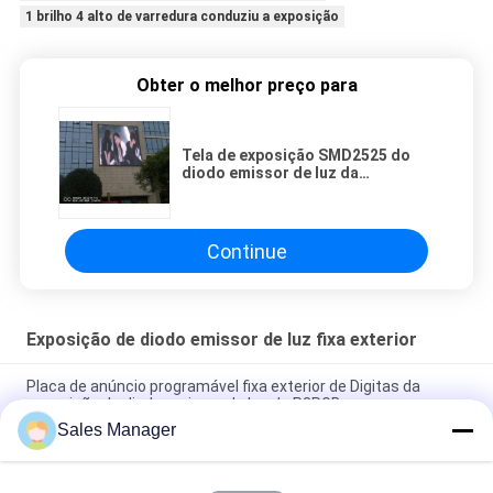
1 brilho 4 alto de varredura conduziu a exposição
Obter o melhor preço para
Tela de exposição SMD2525 do
diodo emissor de luz da
propaganda exterior da tela P4 do
diodo emissor de luz de
160*320mm
Continue
Exposição de diodo emissor de luz fixa exterior
Placa de anúncio programável fixa exterior de Digitas da
exposição de diodo emissor de luz de P3RGB
Sales Manager
Tela do diodo emissor de luz da propaganda P3.91 exterior
para a instalação fixa alugado