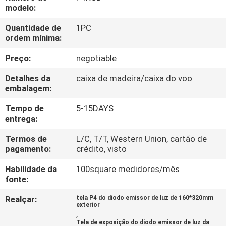
EXCURSÃO
modelo:
DA
Quantidade de
1PC
ordem mínima:
FÁBRICA
Preço:
negotiable
CONTROLE
Detalhes da
caixa de madeira/caixa do voo
DA
embalagem:
QUALIDADE
Tempo de
5-15DAYS
entrega:
CONTACTE-
Termos de
L/C, T/T, Western Union, cartão de
pagamento:
crédito, visto
NOS
Habilidade da
100square medidores/mês
fonte:
NOTÍCIA
Realçar:
tela P4 do diodo emissor de luz de 160*320mm
exterior
,
PEÇA
Tela de exposição do diodo emissor de luz da