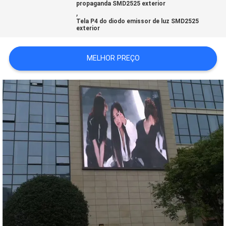
propaganda SMD2525 exterior
UMAS
,
Tela P4 do diodo emissor de luz SMD2525
CITAÇÕES
exterior
MELHOR PREÇO
MAPA
DO
SITE
PRIVACY
POLICY